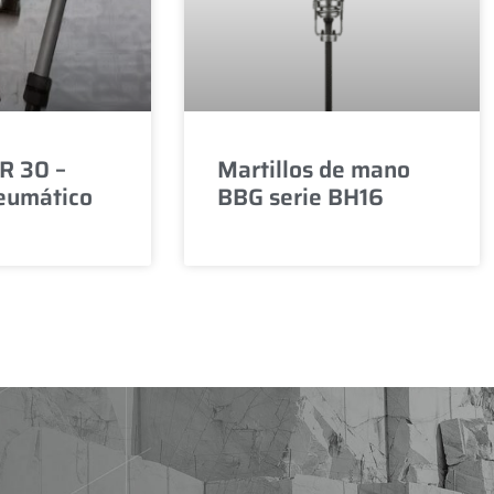
R 30 –
Martillos de mano
neumático
BBG serie BH16