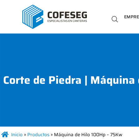
EMPR
Corte de Piedra
|
Máquina 
Inicio
»
Productos
»
Máquina de Hilo 100Hp – 75Kw