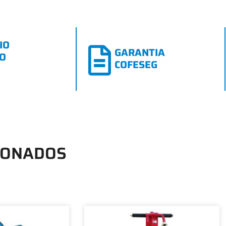
IO
GARANTIA
CO
COFESEG
IONADOS