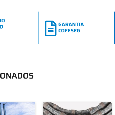
IO
GARANTIA
CO
COFESEG
IONADOS