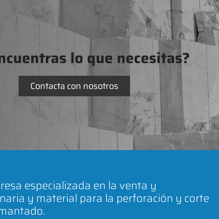
ncuentras lo que necesitas?
Contacta con nosotros
esa especializada en la venta y
naria y material para la perforación y corte
amantado.