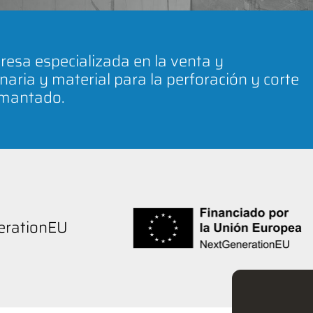
esa especializada en la venta y
naria y material para la perforación y corte
amantado.
nerationEU